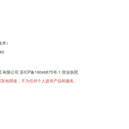
技术）
40
江恒医药化工有限公司 苏ICP备19046875号-1 营业执照
何其他用途，不为任何个人提供产品和服务。