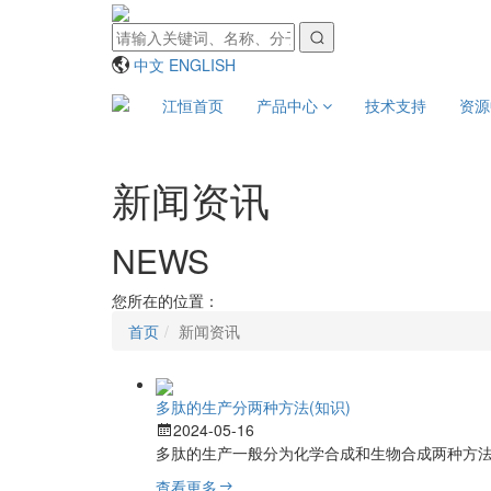
中文
ENGLISH
江恒首页
产品中心
技术支持
资源
新闻资讯
NEWS
您所在的位置：
首页
新闻资讯
多肽的生产分两种方法(知识)
2024-05-16
多肽的生产一般分为化学合成和生物合成两种方
查看更多