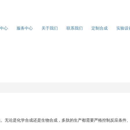
中心
服务中心
关于我们
联系我们
定制合成
实验设
法。无论是化学合成还是生物合成，多肽的生产都需要严格控制反应条件