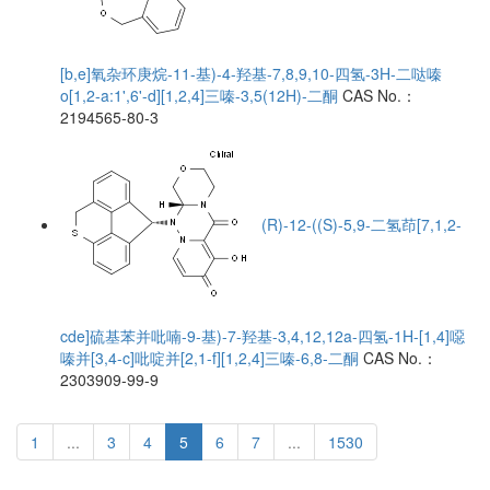
[b,e]氧杂环庚烷-11-基)-4-羟基-7,8,9,10-四氢-3H-二哒嗪
o[1,2-a:1',6'-d][1,2,4]三嗪-3,5(12H)-二酮
CAS No.：
2194565-80-3
(R)-12-((S)-5,9-二氢茚[7,1,2-
cde]硫基苯并吡喃-9-基)-7-羟基-3,4,12,12a-四氢-1H-[1,4]噁
嗪并[3,4-c]吡啶并[2,1-f][1,2,4]三嗪-6,8-二酮
CAS No.：
2303909-99-9
1
...
3
4
5
6
7
...
1530