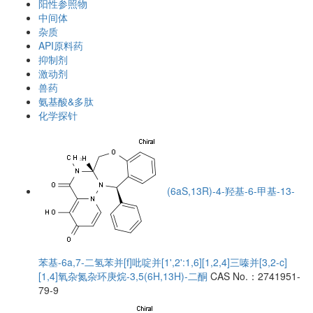
阳性参照物
中间体
杂质
API原料药
抑制剂
激动剂
兽药
氨基酸&多肽
化学探针
(6aS,13R)-4-羟基-6-甲基-13-
苯基-6a,7-二氢苯并[f]吡啶并[1',2':1,6][1,2,4]三嗪并[3,2-c]
[1,4]氧杂氮杂环庚烷-3,5(6H,13H)-二酮
CAS No.：2741951-
79-9