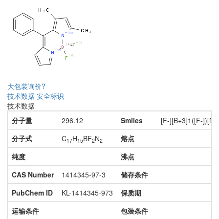
大包装询价?
技术数据
安全标识
技术数据
分子量
296.12
Smiles
[F-][B+3]1([F-]
分子式
C
H
BF
N
熔点
17
15
2
2
纯度
沸点
CAS Number
1414345-97-3
储存条件
PubChem ID
KL-1414345-973
保质期
运输条件
包装条件