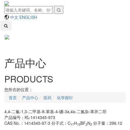
中文
ENGLISH
Toggl
naviga
产品中心
PRODUCTS
您所在的位置：
首页
产品中心
医药
化学探针
4,4-二氟-1,3-二甲基-8-苯基-4-硼-3a,4a-二氮杂-苯并二茚
产品编号：KL-1414345-973
CAS No.：1414345-97-3
分子式：C
H
BF
N
分子量：296.12
17
15
2
2