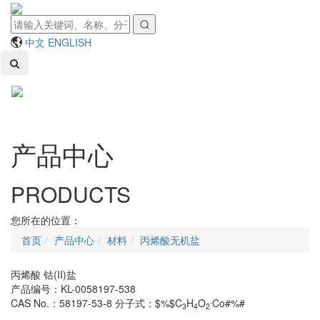
中文
ENGLISH
Toggl
naviga
产品中心
PRODUCTS
您所在的位置：
首页
产品中心
材料
丙烯酸无机盐
丙烯酸 钴(II)盐
产品编号：KL-0058197-538
.
CAS No.：58197-53-8
分子式：$%$C
H
O
Co#%#
3
4
2