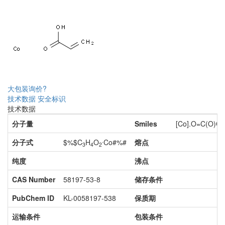
大包装询价?
技术数据
安全标识
技术数据
分子量
Smiles
[Co].O=C(O)C
.
分子式
$%$C
H
O
Co#%#
熔点
3
4
2
纯度
沸点
CAS Number
58197-53-8
储存条件
PubChem ID
KL-0058197-538
保质期
运输条件
包装条件