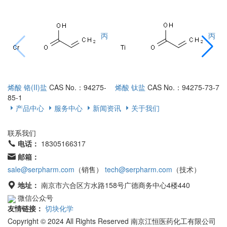
丙
丙
烯酸 铬(II)盐
CAS No.：94275-
烯酸 钛盐
CAS No.：94275-73-7
烯
85-1
7
产品中心
服务中心
新闻资讯
关于我们
联系我们
电话：
18305166317
邮箱：
sale@serpharm.com
（销售）
tech@serpharm.com
（技术）
地址：
南京市六合区方水路158号广德商务中心4楼440
微信公众号
友情链接：
切块化学
Copyright © 2024 All Rights Reserved 南京江恒医药化工有限公司