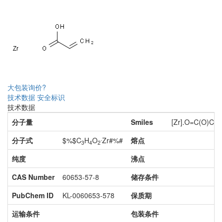
大包装询价?
技术数据
安全标识
技术数据
分子量
Smiles
[Zr].O=C(O)C=
.
分子式
$%$C
H
O
Zr#%#
熔点
3
4
2
纯度
沸点
CAS Number
60653-57-8
储存条件
PubChem ID
KL-0060653-578
保质期
运输条件
包装条件