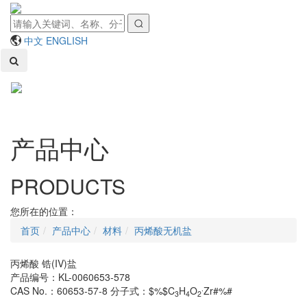
中文
ENGLISH
Toggl
naviga
产品中心
PRODUCTS
您所在的位置：
首页
产品中心
材料
丙烯酸无机盐
丙烯酸 锆(IV)盐
产品编号：KL-0060653-578
.
CAS No.：60653-57-8
分子式：$%$C
H
O
Zr#%#
3
4
2