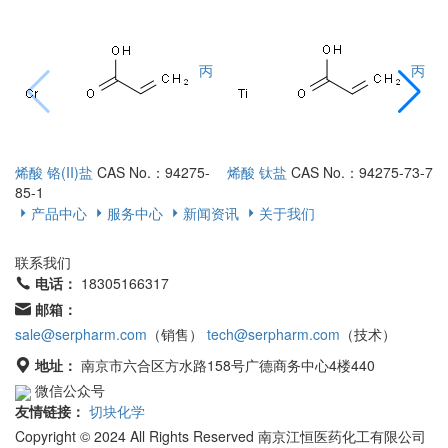
丙
丙
烯酸 铬(II)盐
CAS No.：94275-
烯酸 钛盐
CAS No.：94275-73-7
烯
85-1
7
产品中心
服务中心
新闻资讯
关于我们
联系我们
电话：
18305166317
邮箱：
sale@serpharm.com
（销售）
tech@serpharm.com
（技术）
地址：
南京市六合区方水路158号广德商务中心4楼440
微信公众号
友情链接：
切块化学
Copyright © 2024 All Rights Reserved 南京江恒医药化工有限公司