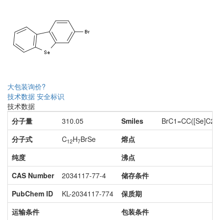
大包装询价?
技术数据
安全标识
技术数据
分子量
310.05
Smiles
BrC1=CC([Se]C2
分子式
C
H
BrSe
熔点
12
7
纯度
沸点
CAS Number
2034117-77-4
储存条件
PubChem ID
KL-2034117-774
保质期
运输条件
包装条件