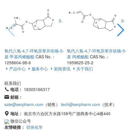
3-
3-
氧代八氢-4,7-环氧异苯并呋喃-5-
氧代八氢-4,7-环氧异苯并呋喃-5-
基 甲基丙烯酸酯
CAS No.：
基 丙烯酸酯
CAS No.：
1258604-98-6
1959625-25-2
1
产品中心
服务中心
新闻资讯
关于我们
联系我们
电话：
18305166317
邮箱：
sale@serpharm.com
（销售）
tech@serpharm.com
（技术）
地址：
南京市六合区方水路158号广德商务中心4楼440
微信公众号
友情链接：
切块化学