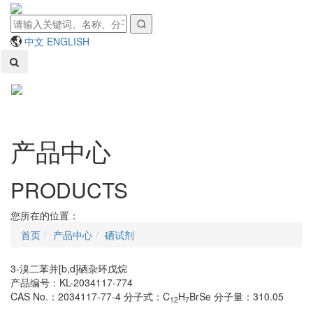
中文
ENGLISH
Toggl
naviga
产品中心
PRODUCTS
您所在的位置：
首页
产品中心
硒试剂
3-溴二苯并[b,d]硒杂环戊烷
产品编号：KL-2034117-774
CAS No.：2034117-77-4
分子式：C
H
BrSe
分子量：310.05
12
7