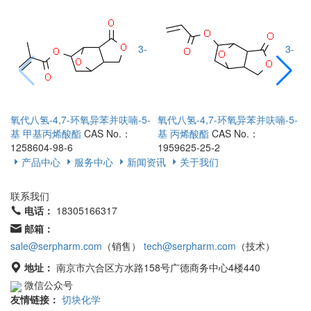
3-
3-
氧代八氢-4,7-环氧异苯并呋喃-5-
氧代八氢-4,7-环氧异苯并呋喃-5-
基 甲基丙烯酸酯
CAS No.：
基 丙烯酸酯
CAS No.：
1258604-98-6
1959625-25-2
1
产品中心
服务中心
新闻资讯
关于我们
联系我们
电话：
18305166317
邮箱：
sale@serpharm.com
（销售）
tech@serpharm.com
（技术）
地址：
南京市六合区方水路158号广德商务中心4楼440
微信公众号
友情链接：
切块化学