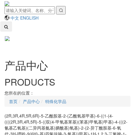
中文
ENGLISH
Toggl
naviga
产品中心
PRODUCTS
您所在的位置：
首页
产品中心
特殊化学品
(2R,3R,4R,5R,6R)-5-乙酰胺基-2-(乙酰氧基甲基)-6-((1-(4-
((((2R,3R,4R,5R)-5-((双(4-甲氧基苯基)(苯基)甲氧基)甲基)-4-(((2-
氰基乙氧基)(二异丙基氨基)膦酰基)氧基)-2-(2-异丁酰胺基-6-氧
代-3H-嘌呤-9(6H)-基)四氢呋喃-3-氧基))甲基)-1H-1,2,3-三氮唑-1-