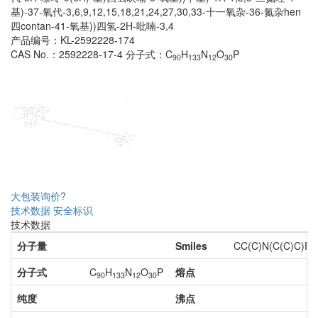
基)-37-氧代-3,6,9,12,15,18,21,24,27,30,33-十一氧杂-36-氮杂hen
四contan-41-氧基))四氢-2H-吡喃-3,4
产品编号：KL-2592228-174
CAS No.：2592228-17-4
分子式：C
H
N
O
P
90
133
12
30
大包装询价?
技术数据
安全标识
技术数据
分子量
Smiles
CC(C)N(C(C)C)
分子式
C
H
N
O
P
熔点
90
133
12
30
纯度
沸点